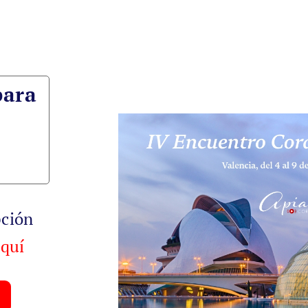
para
pción
aquí