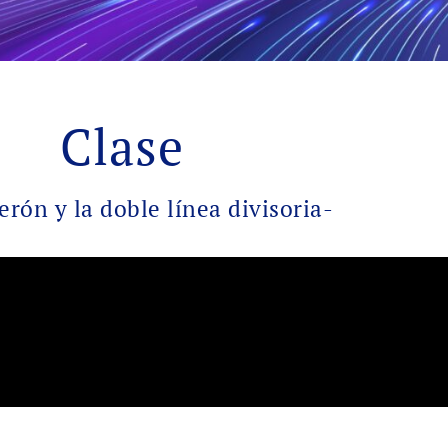
Clase
erón y la doble línea divisoria-